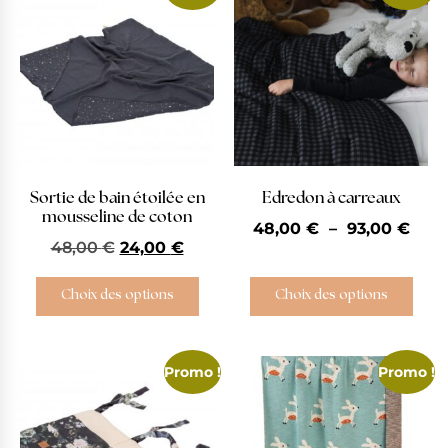
Sortie de bain étoilée en
Edredon à carreaux
mousseline de coton
48,00
€
–
93,00
€
48,00
€
24,00
€
Choix des options
Choix des options
Promo !
Promo !