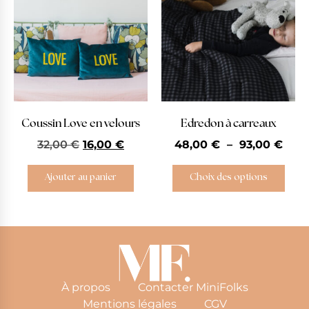
Coussin Love en velours
Edredon à carreaux
32,00
€
16,00
€
48,00
€
–
93,00
€
Ajouter au panier
Choix des options
À propos
Contacter MiniFolks
Mentions légales
CGV