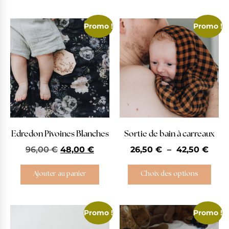
Promo !
Promo !
Edredon Pivoines Blanches
Sortie de bain à carreaux
96,00
€
48,00
€
26,50
€
–
42,50
€
Ajouter au panier
Choix des options
Promo !
Promo !