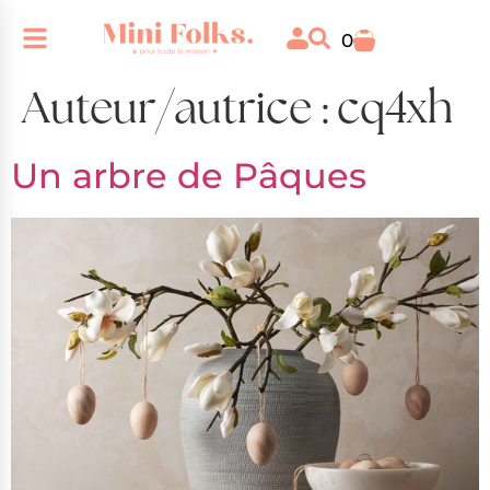
0
Auteur/autrice :
cq4xh
Un arbre de Pâques