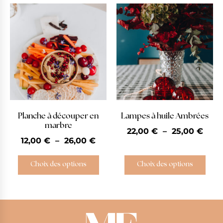
Planche à découper en
Lampes à huile Ambrées
marbre
22,00
€
–
25,00
€
12,00
€
–
26,00
€
Choix des options
Choix des options