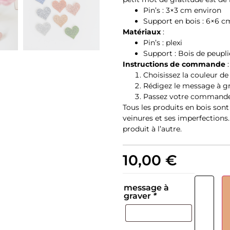
Pin’s : 3×3 cm environ
Support en bois : 6×6 c
Matériaux
:
Pin’s : plexi
Support : Bois de peupli
Instructions de commande
:
Choisissez la couleur de
Rédigez le message à gra
Passez votre commande 
Tous les produits en bois sont 
veinures et ses imperfections.
produit à l’autre.
10,00
€
message à
graver
*