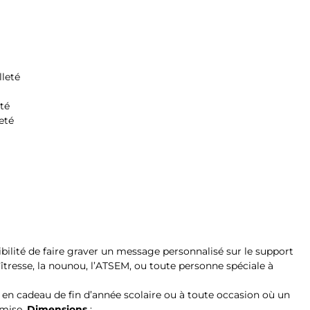
lleté
té
eté
ibilité de faire graver un message personnalisé sur le support
aîtresse, la nounou, l’ATSEM, ou toute personne spéciale à
ir en cadeau de fin d’année scolaire ou à toute occasion où un
 mise.
Dimensions
: