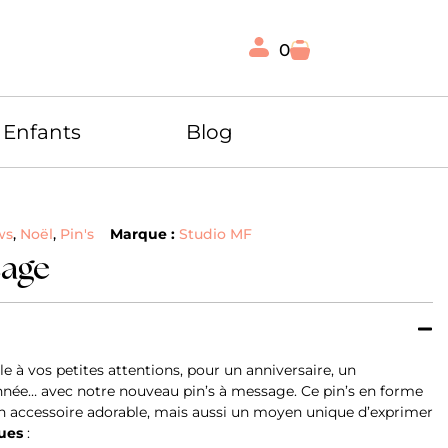
0
Enfants
Blog
ws
,
Noël
,
Pin's
Marque :
Studio MF
sage
e à vos petites attentions, pour un anniversaire, un
nnée… avec notre nouveau pin’s à message. Ce pin’s en forme
 accessoire adorable, mais aussi un moyen unique d’exprimer
ques
: