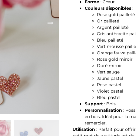
Forme
: Cœur
Couleurs disponibles
:
Rose gold pailleté
Or pailleté
Argent pailleté
Gris anthracite pai
Bleu pailleté
Vert mousse paille
Orange fauve paill
Rose gold miroir
Doré miroir
Vert sauge
Jaune pastel
Rose pastel
Violet pastel
Bleu pastel
Support
: Bois
Personnalisation
: Poss
en bois. Idéal pour la m
remercier.
Utilisation
: Parfait pour offr
petit mot de gratitude est de