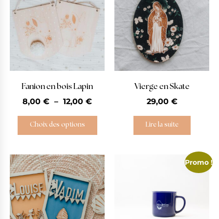
Fanion en bois Lapin
Vierge en Skate
8,00
€
–
12,00
€
29,00
€
Choix des options
Lire la suite
Promo !