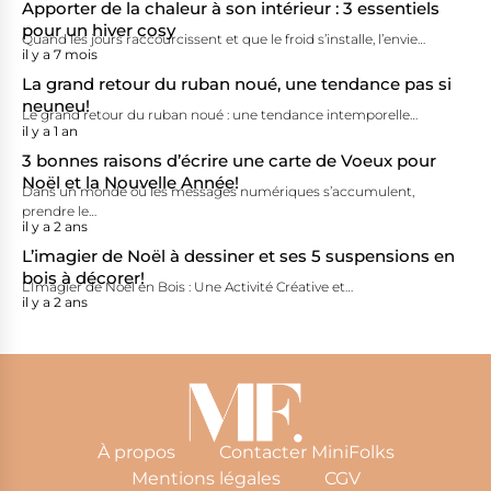
Apporter de la chaleur à son intérieur : 3 essentiels
pour un hiver cosy
Quand les jours raccourcissent et que le froid s’installe, l’envie…
il y a 7 mois
La grand retour du ruban noué, une tendance pas si
neuneu!
Le grand retour du ruban noué : une tendance intemporelle…
il y a 1 an
3 bonnes raisons d’écrire une carte de Voeux pour
Noël et la Nouvelle Année!
Dans un monde où les messages numériques s’accumulent,
prendre le…
il y a 2 ans
L’imagier de Noël à dessiner et ses 5 suspensions en
bois à décorer!
L’Imagier de Noël en Bois : Une Activité Créative et…
il y a 2 ans
À propos
Contacter MiniFolks
Mentions légales
CGV