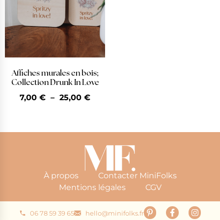
Affiches murales en bois;
Collection Drunk In Love
7,00
€
–
25,00
€
À propos
Contacter MiniFolks
Mentions légales
CGV
06 78 59 39 65
hello@minifolks.fr