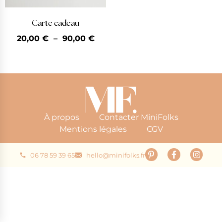
Carte cadeau
20,00
€
–
90,00
€
À propos
Contacter MiniFolks
Mentions légales
CGV
06 78 59 39 65
hello@minifolks.fr